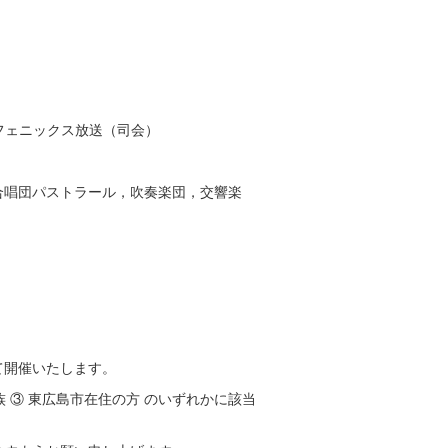
a，フェニックス放送（司会）
合唱団パストラール，吹奏楽団，交響楽
て開催いたします。
族 ③ 東広島市在住の方 のいずれかに該当