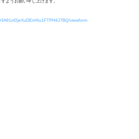
ますようお願い申し上げます。
0OO3A81of2jeXuDEnHIu1FTPH4J7BQ/viewform